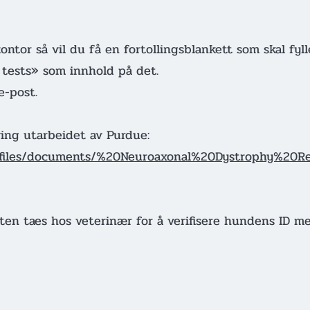
ontor så vil du få en fortollingsblankett som skal fy
 tests» som innhold på det.
 e-post.
ving utarbeidet av Purdue:
l/files/documents/%20Neuroaxonal%20Dystrophy%20Re
ten taes hos veterinær for å verifisere hundens ID m