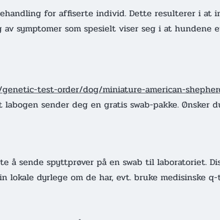
handling for affiserte individ. Dette resulterer i at i
 av symptomer som spesielt viser seg i at hundene et
/genetic-test-order/dog/miniature-american-shepher
 labogen sender deg en gratis swab-pakke. Ønsker d
ste å sende spyttprøver på en swab til laboratoriet. 
n lokale dyrlege om de har, evt. bruke medisinske q-ti