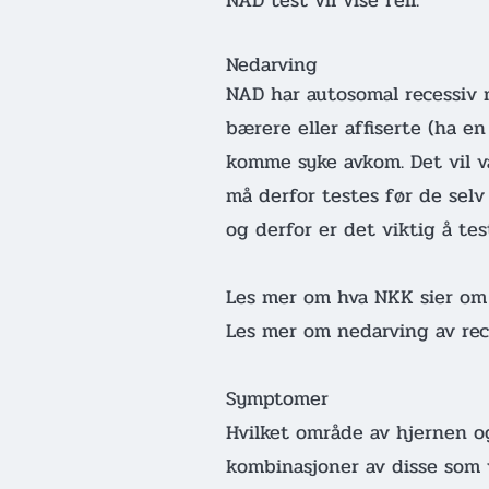
NAD test vil vise feil.
Nedarving
NAD har autosomal recessiv n
bærere eller affiserte (ha en
komme syke avkom. Det vil v
må derfor testes før de selv
og derfor er det viktig å test
Les mer om hva NKK sier om
Les mer om nedarving av rec
Symptomer
Hvilket område av hjernen og
kombinasjoner av disse som 