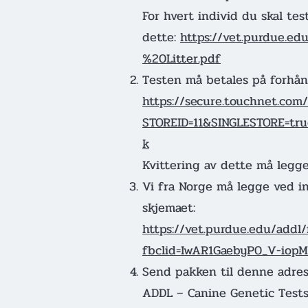
For hvert individ du skal te
dette:
https://vet.purdue.e
%20Litter.pdf
Testen må betales på forhån
https://secure.touchnet.com
STOREID=11&SINGLESTORE=t
k
Kvittering av dette må legg
Vi fra Norge må legge ved inf
skjemaet:
https://vet.purdue.edu/add
fbclid=IwAR1GaebyP0_V-io
Send pakken til denne adres
ADDL – Canine Genetic Test