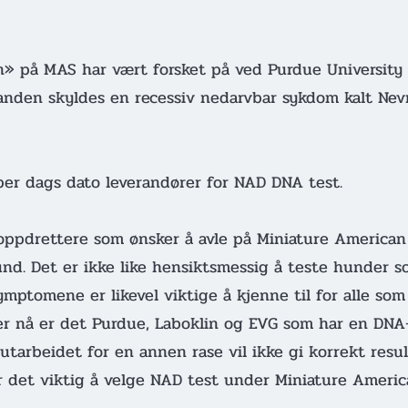
n» på MAS har vært forsket på ved Purdue University 
standen skyldes en recessiv nedarvbar sykdom kalt Nev
per dags dato leverandører for NAD DNA test.
 oppdrettere som ønsker å avle på Miniature American
d. Det er ikke like hensiktsmessig å teste hunder som
mptomene er likevel viktige å kjenne til for alle som 
Per nå er det Purdue, Laboklin og EVG som har en DNA
tarbeidet for en annen rase vil ikke gi korrekt resul
r det viktig å velge NAD test under Miniature Ameri