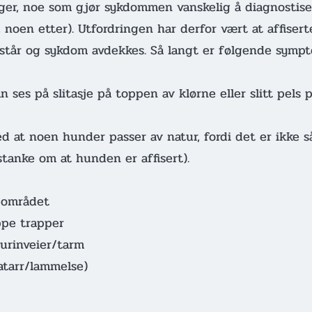
ager, noe som gjør sykdommen vanskelig å diagnostis
r, noen etter). Utfordringen har derfor vært at affiser
pstår og sykdom avdekkes. Så langt er følgende sympt
n ses på slitasje på toppen av klørne eller slitt pels
ed at noen hunder passer av natur, fordi det er ikke 
stanke om at hunden er affisert).
eområdet
ppe trapper
urinveier/tarm
atarr/lammelse)