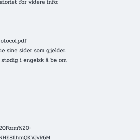
toriet for videre info:
otocol.pdf
ue sine sider som gjelder.
 stødig i engelsk å be om
%20Form%20-
fNHE8llhmQKVJvR6M