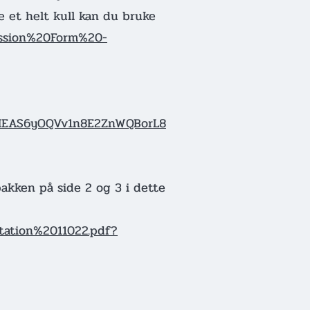
e et helt kull kan du bruke
ission%20Form%20-
YHEAS6yOQVv1n8E2ZnWQBorL8
 pakken på side 2 og 3 i dette
tation%2011022.pdf?