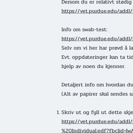
Dersom du er relativt stødig 
https://vet.purdue.edu/addl
Info om swab-test:
https://vet.purdue.edu/add
Selv om vi her har prøvd å l
Evt. oppdateringer kan ta ti
hjelp av noen du kjenner.
Detaljert info om hvordan du
(Alt av papirer skal sendes
Skriv ut og fyll ut dette sk
https://vet.purdue.edu/ad
%20Individual.pdf?fbclid