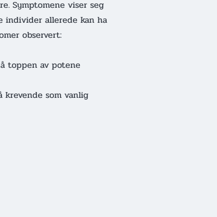
ere. Symptomene viser seg
te individer allerede kan ha
omer observert:
 på toppen av potene
så krevende som vanlig