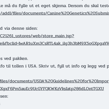
ste må du fylle ut et eget skjema. Dersom du skal test
du/addl/files/documents/Canine%20Genetics%20Subm
d via denne siden:
/C21261_ustores/web/store_main.jsp?
rue&fbclid=IwAR1uXm3CsRTL4ak_ilg3h3bM9X5oGXpga
es ved pakken.
o til tollen i USA. Skriv ut, fyll ut info og legg ved
l/files/documents/USDA%20Guidelines%20for%20Impor
pMXgxF6Pm5auEc9UcGYFQKWKzVksIatp286dLOntTGXU
sen:
s