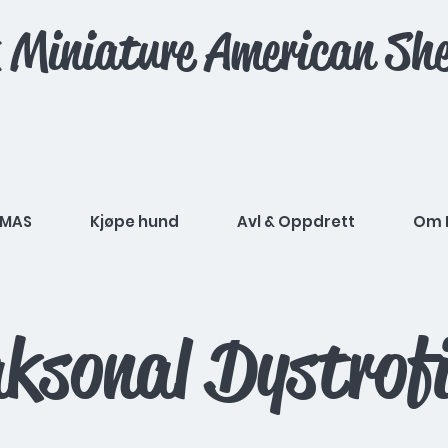
 Miniature American She
MAS
Kjøpe hund
Avl & Oppdrett
Om 
aksonal Dystrof