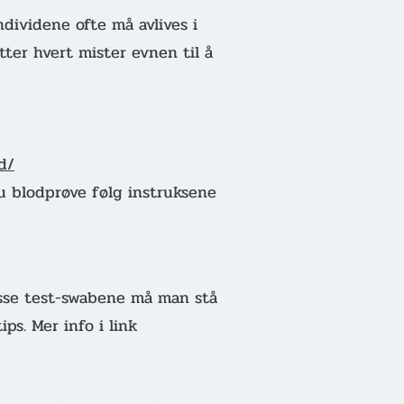
ndividene ofte må avlives i
ter hvert mister evnen til å
d/
u blodprøve følg instruksene
Disse test-swabene må man stå
ps. Mer info i link