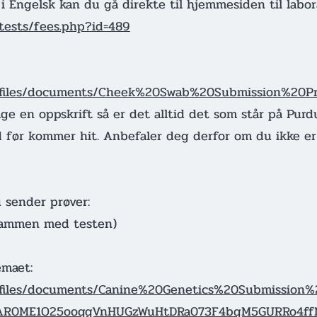
i Engelsk kan du gå direkte til hjemmesiden til labora
/tests/fees.php?id=489
l/files/documents/Cheek%20Swab%20Submission%20Pr
age en oppskrift så er det alltid det som står på Purd
d før kommer hit. Anbefaler deg derfor om du ikke er
 sender prøver:
 sammen med testen)
jemaet:
dl/files/documents/Canine%20Genetics%20Submission
=IwAR0ME1O25ooqqVnHUGzWuHtDRa073F4bqM5GURRo4f