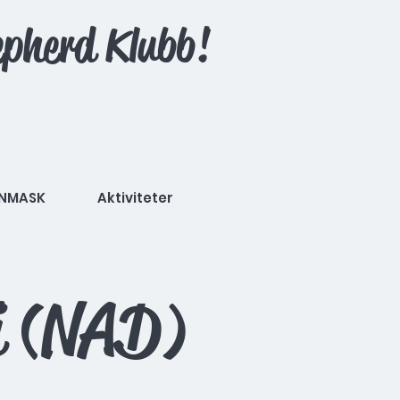
pherd Klubb!
NMASK
Aktiviteter
i (NAD)