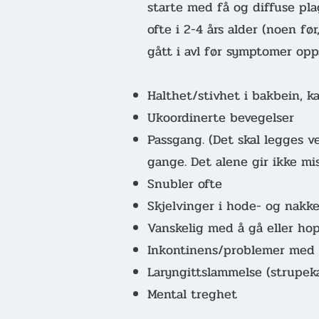
starte med få og diffuse pl
ofte i 2-4 års alder (noen fø
gått i avl før symptomer op
Halthet/stivhet i bakbein, ka
Ukoordinerte bevegelser
Passgang. (Det skal legges v
gange. Det alene gir ikke mi
Snubler ofte
Skjelvinger i hode- og nakk
Vanskelig med å gå eller ho
Inkontinens/problemer med 
Laryngittslammelse (strupek
Mental treghet